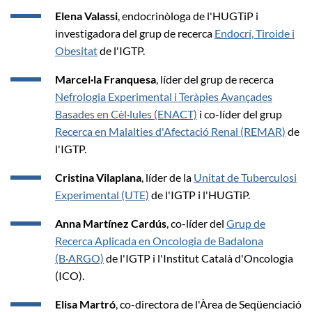
Elena Valassi
, endocrinòloga de l'HUGTiP i
investigadora del grup de recerca
Endocrí, Tiroide i
Obesitat
de l'IGTP.
Marcel·la Franquesa
, líder del grup de recerca
Nefrologia Experimental i Teràpies Avançades
Basades en Cèl·lules (ENACT)
i co-líder del grup
Recerca en Malalties d'Afectació Renal (REMAR)
de
l'IGTP.
Cristina Vilaplana
, líder de la
Unitat de Tuberculosi
Experimental (UTE)
de l'IGTP i l'HUGTiP.
Anna Martínez Cardús
, co-líder del
Grup de
Recerca Aplicada en Oncologia de Badalona
(B·ARGO)
de l'IGTP i l'Institut Català d'Oncologia
(ICO).
Elisa Martró
, co-directora de l'Àrea de Seqüenciació