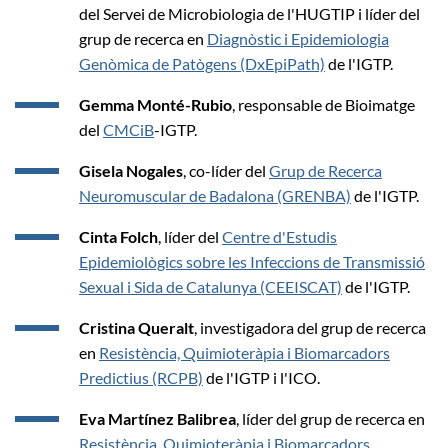
del Servei de Microbiologia de l'HUGTIP i líder del
grup de recerca en
Diagnòstic i Epidemiologia
Genòmica de Patògens (DxEpiPath)
de l'IGTP.
Gemma Monté-Rubio
, responsable de Bioimatge
del
CMCiB
-IGTP.
Gisela Nogales
, co-líder del
Grup de Recerca
Neuromuscular de Badalona (GRENBA)
de l'IGTP.
Cinta Folch
, líder del
Centre d'Estudis
Epidemiològics sobre les Infeccions de Transmissió
Sexual i Sida de Catalunya (CEEISCAT)
de l'IGTP.
Cristina Queralt
, investigadora del grup de recerca
en
Resistència, Quimioteràpia i Biomarcadors
Predictius (RCPB)
de l'IGTP i l'ICO.
Eva Martínez Balibrea
, líder del grup de recerca en
Resistència, Quimioteràpia i Biomarcadors