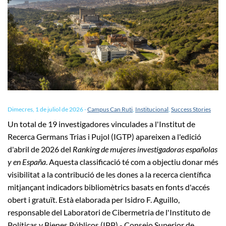
Dimecres, 1 de juliol de 2026
-
Campus Can Ruti
,
Institucional
,
Success Stories
Un total de 19 investigadores vinculades a l'Institut de
Recerca Germans Trias i Pujol (IGTP) apareixen a l'edició
d'abril de 2026 del
Ranking de mujeres investigadoras españolas
y en España
. Aquesta classificació té com a objectiu donar més
visibilitat a la contribució de les dones a la recerca científica
mitjançant indicadors bibliomètrics basats en fonts d'accés
obert i gratuït. Està elaborada per Isidro F. Aguillo,
responsable del Laboratori de Cibermetria de l'Instituto de
Políticas y Bienes Públicos (IPP) - Consejo Superior de