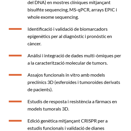
del DNA) en mostres clíniques mitjançant
bisulfite sequencing, MS-qPCR, arrays EPIC i
whole exome sequencing.
Identificació i validació de biomarcadors
epigenètics per al diagnòstic i pronòstic en
càncer.
Anàlisi i integració de dades multi-òmiques per
a la caracterització molecular de tumors.
Assajos funcionals in vitro amb models
preclínics 3D (esferoides i tumoroides derivats
de pacients).
Estudis de resposta i resistència a fàrmacs en
models tumorals 3D.
Edició genètica mitjançant CRISPR per a
estudis funcionals i validació de dianes