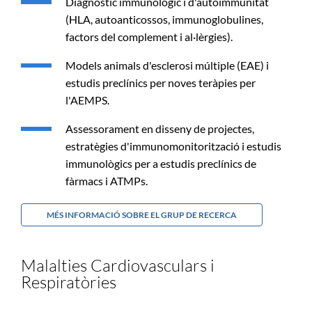
Diagnòstic immunològic i d'autoimmunitat
(HLA, autoanticossos, immunoglobulines,
factors del complement i al·lèrgies).
Models animals d'esclerosi múltiple (EAE) i
estudis preclínics per noves teràpies per
l'AEMPS.
Assessorament en disseny de projectes,
estratègies d'immunomonitorització i estudis
immunològics per a estudis preclínics de
fàrmacs i ATMPs.
MÉS INFORMACIÓ SOBRE EL GRUP DE RECERCA
Malalties Cardiovasculars i
Respiratòries