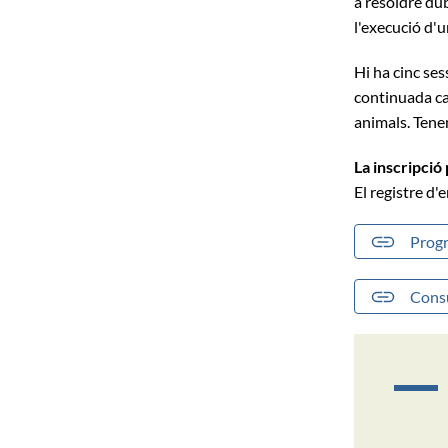
a resoldre du
l'execució d'
Hi ha cinc se
continuada ca
animals. Tenen
La inscripció
El registre d'
Prog
Consu