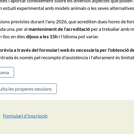
btes i aportar coneixement sobre els diversos aspectes que poden 
un estudi experimental amb models animals o les seves alternatives
ssions previstes durant l'any 2026, que acrediten dues hores de fo
da una, per al
manteniment de l'acreditació
per a treballar amb 
 lloc en dies
dijous a les 15h
i l'idioma pot variar.
 prèvia a través del formulari web és necessària per l'obtenció del
entrada és només pel recompte d'assistència i l'aforament és limitat
rama
lta les properes sessions
Formulari d'inscripció