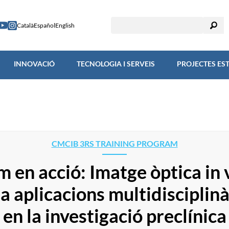
RECERCA
INNOVACIÓ
TECNOLOGIA I SERVEIS
PROJECTES
Català
Español
English
INNOVACIÓ
TECNOLOGIA I SERVEIS
PROJECTES ES
CMCIB 3RS TRAINING PROGRAM
m en acció: Imatge òptica in 
 a aplicacions multidisciplinà
en la investigació preclínica