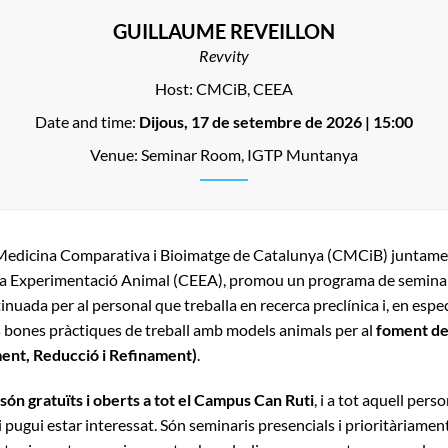
GUILLAUME REVEILLON
Revvity
Host: CMCiB, CEEA
Date and time:
Dijous, 17 de setembre de 2026
| 15:00
Venue: Seminar Room, IGTP Muntanya
 Medicina Comparativa i Bioimatge de Catalunya (CMCiB) juntame
ca Experimentació Animal (CEEA), promou un programa de seminar
nuada per al personal que treballa en recerca preclínica i, en espec
es bones pràctiques de treball amb models animals per al
foment de
nt, Reducció i Refinament)
.
 són gratuïts i oberts a tot el Campus Can Ruti
, i a tot aquell pers
pugui estar interessat. Són seminaris presencials i prioritàriament