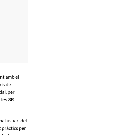
nt amb el
is de
ial, per
 les 3R
onal usuari del
 pràctics per