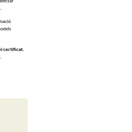
afectar
.
rmació
models
 certificat.
.